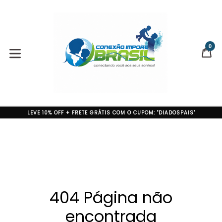
Pular
para
o
conteúdo
0
CA
CA
expandir/colapsar
LEVE 10% OFF + FRETE GRÁTIS COM O CUPOM: "DIADOSPAIS"
404 Página não
encontrada