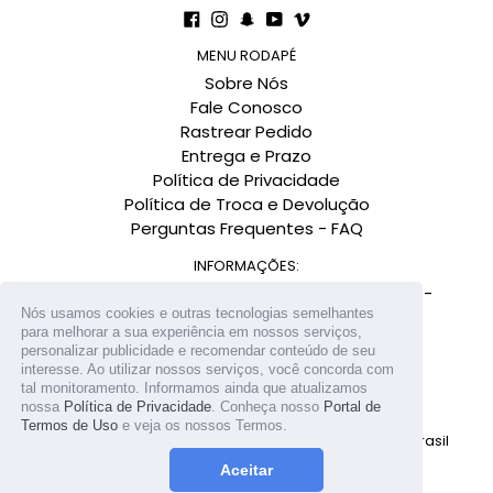
Facebook
Instagram
Snapchat
YouTube
Vimeo
MENU RODAPÉ
Sobre Nós
Fale Conosco
Rastrear Pedido
Entrega e Prazo
Política de Privacidade
Política de Troca e Devolução
Perguntas Frequentes - FAQ
INFORMAÇÕES:
Av. Governador Gustavo Richard, 900 - Centro -
Nós usamos cookies e outras tecnologias semelhantes
Florianópolis-SC CEP: 88010-290
para melhorar a sua experiência em nossos serviços,
Conexão Negócios Digitais LTDA.
personalizar publicidade e recomendar conteúdo de seu
interesse. Ao utilizar nossos serviços, você concorda com
tal monitoramento. Informamos ainda que atualizamos
nossa
Política de Privacidade
. Conheça nosso
Portal de
Termos de Uso
e veja os nossos Termos.
© 2026
Todos direitos reservados Conexão Import Brasil
Aceitar