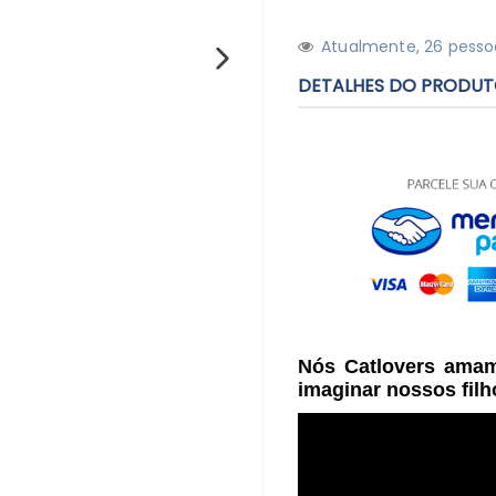
Atualmente,
2
6
pessoa
PRÓXIMO
DETALHES DO PRODU
SLIDE
Nós Catlovers ama
imaginar nossos filh