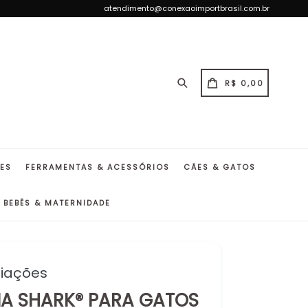
atendimento@conexaoimportbrasil.com.br
Pesquisar
CARRINHO
CARRINHO
R$ 0,00
DES
FERRAMENTAS & ACESSÓRIOS
CÃES & GATOS
BEBÊS & MATERNIDADE
liações
A SHARK® PARA GATOS