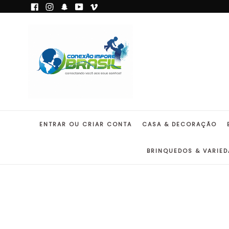
Pular
Facebook
Instagram
Snapchat
YouTube
Vimeo
para
o
conteúdo
ENTRAR OU CRIAR CONTA
CASA & DECORAÇÃO
BRINQUEDOS & VARIED