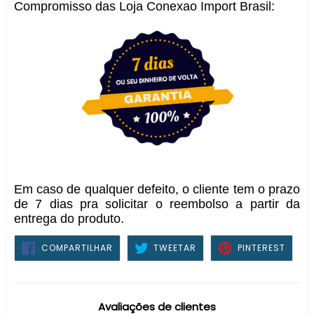
Compromisso das Loja Conexao Import Brasil:
Em caso de qualquer defeito, o cliente tem o prazo
de 7 dias pra solicitar o reembolso a partir da
entrega do produto.
COMPARTILHAR
TWEETAR
PIN
COMPARTILHAR
TWEETAR
PINTEREST
NO
NO
FACEBOOK
PINTE
Avaliações de clientes